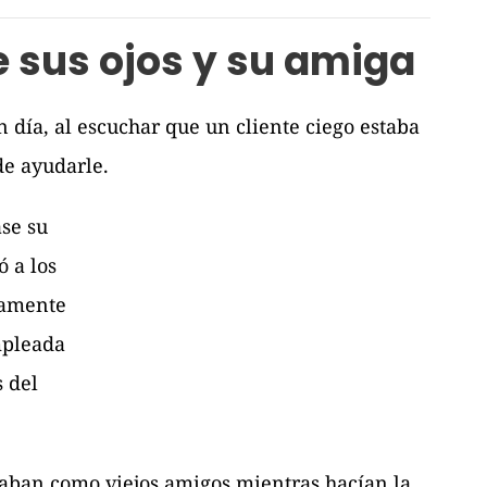
e sus ojos y su amiga
n día, al escuchar que un cliente ciego estaba
de ayudarle.
ase su
ó a los
osamente
mpleada
s del
blaban como viejos amigos mientras hacían la