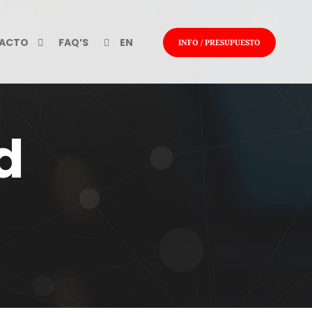
ACTO
FAQ’S
EN
INFO / PRESUPUESTO
d