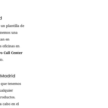
d
un plantilla de
tenemos una
zan en
 oficinas en
ro Call Center
io.
 Madrid
a que tenemos
cualquier
productos.
a cabo en el