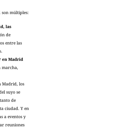
 son múltiples:
d, las
ión de
s entre las
o.
r en Madrid
n marcha,
n Madrid, los
el suyo se
 tanto de
ta ciudad. Y en
s a eventos y
tar reuniones