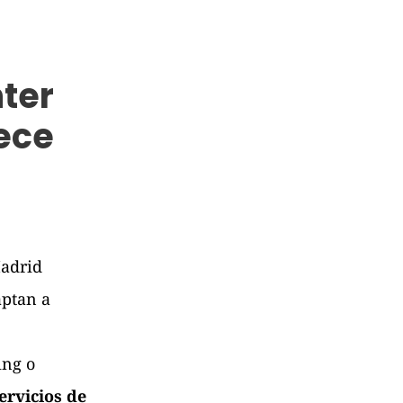
ter
rece
Madrid
aptan a
ing o
ervicios de